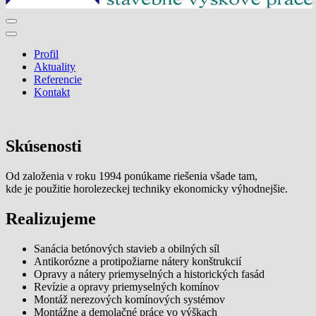
staverné výškové práce
Malmont.sk
Profil
Aktuality
Referencie
Kontakt
Skúsenosti
Od založenia v roku 1994 ponúkame riešenia všade tam,
kde je použitie horolezeckej techniky ekonomicky výhodnejšie.
Realizujeme
Sanácia betónových stavieb a obilných síl
Antikorózne a protipožiarne nátery konštrukcií
Opravy a nátery priemyselných a historických fasád
Revízie a opravy priemyselných komínov
Montáž nerezových komínových systémov
Montážne a demolačné práce vo výškach