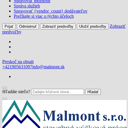
Spravovať možnosti
Správa služieb
Spravovať {vendor_count} dodávateľov
Prečítajte si viac o týchto účeloch
Zobraziť
Prijať
Odmietnuť
Zobraziť predvoľby
Uložiť predvoľby
predvoľby
Preskoč na obsah
+421905631097
info@malmont.sk
Hľadáte niečo?