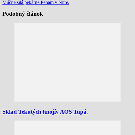
Múčne silá pekárne Penam v Nitre.
Podobný článok
Sklad Tekutých hnojív AOS Tupá.