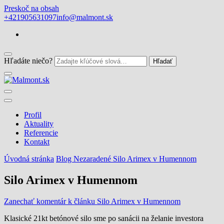
Preskoč na obsah
+421905631097
info@malmont.sk
Hľadáte niečo?
staverné výškové práce
Malmont.sk
Profil
Aktuality
Referencie
Kontakt
Úvodná stránka
Blog
Nezaradené
Silo Arimex v Humennom
Silo Arimex v Humennom
Zanechať komentár
k článku Silo Arimex v Humennom
Klasické 21kt betónové silo sme po sanácii na želanie investora