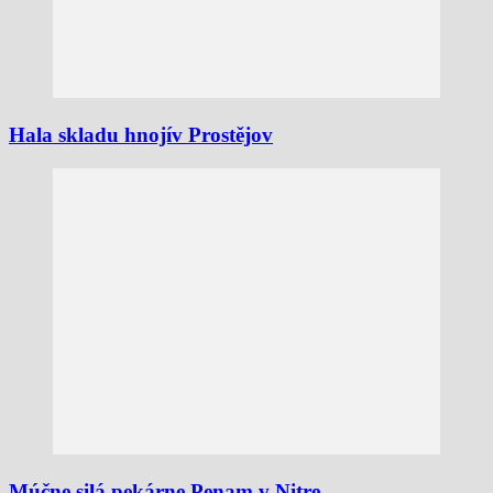
Hala skladu hnojív Prostějov
Múčne silá pekárne Penam v Nitre.